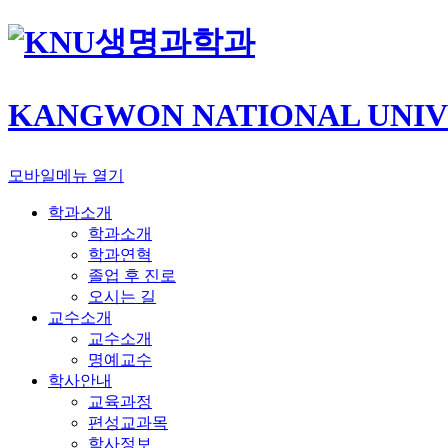
생명과학과
KANGWON NATIONAL UNIV
모바일메뉴 열기
학과소개
학과소개
학과연혁
졸업 후 진로
오시는 길
교수소개
교수소개
명예교수
학사안내
교육과정
편성교과목
학사정보