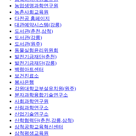
농업생명과학연구원
농촌사회교육원
다전공 홈페이지
대관예약시스템(강릉)
도서관(춘천,삼척)
도서관(강릉)
도서관(원주)
동물실험윤리위원회
발전기금재단(춘천)
발전기금재단(강릉)
백령아트센터
보건진료소
봉사은행
강원대학교부설유치원(원주)
분자과학융합기술연구소
사회과학연구원
산림과학연구소
산업기술연구소
산학협력단(춘천,강릉,삼척)
삼척공학교육혁신센터
삼척평생교육원