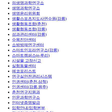
의생명과학연구소
생명과학연구소
생명윤리위원회
생활스포츠지도사연수원(강릉)
생활협동조합(춘천)
생활협동조합(강릉)
성과관리센터(강릉)
수목진단센터
소방방재연구센터
스마트인프라연구소(강릉)
스마트캠퍼스(e-루리)
시설물 고장신고
실험동물센터
에코포리스트
연구실안전관리시스템
인권센터(춘천,삼척)
인권센터(강릉,원주)
춘천연구지원과
인문과학연구소
인터넷증명발급
입학안내/입학본부