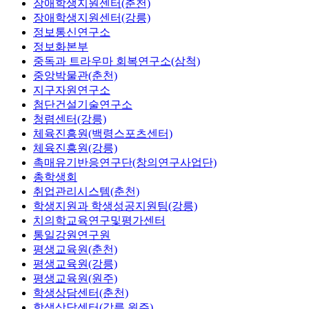
장애학생지원센터(춘천)
장애학생지원센터(강릉)
정보통신연구소
정보화본부
중독과 트라우마 회복연구소(삼척)
중앙박물관(춘천)
지구자원연구소
첨단건설기술연구소
청렴센터(강릉)
체육진흥원(백령스포츠센터)
체육진흥원(강릉)
촉매유기반응연구단(창의연구사업단)
총학생회
취업관리시스템(춘천)
학생지원과 학생성공지원팀(강릉)
치의학교육연구및평가센터
통일강원연구원
평생교육원(춘천)
평생교육원(강릉)
평생교육원(원주)
학생상담센터(춘천)
학생상담센터(강릉,원주)