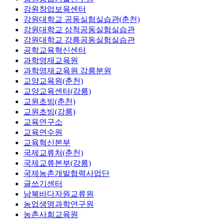
강원창업보육센터
강원대학교 공동실험실습관(춘천)
강원대학교 삼척공동실험실습관
강원대학교 강릉공동실험실습관
공학교육혁신센터
과학영재교육원
과학영재교육원 강릉분원
교양교육원(춘천)
교양교육센터(강릉)
교원초빙(춘천)
교원초빙(강릉)
교육연구소
교육연수원
교육혁신본부
국제교류처(춘천)
국제교류본부(강릉)
국제농촌개발협력사업단
글쓰기센터
남북바다자원교류원
농업생명과학연구원
농촌사회교육원