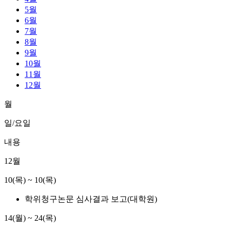
5월
6월
7월
8월
9월
10월
11월
12월
월
일/요일
내용
12월
10(목) ~ 10(목)
학위청구논문 심사결과 보고(대학원)
14(월) ~ 24(목)