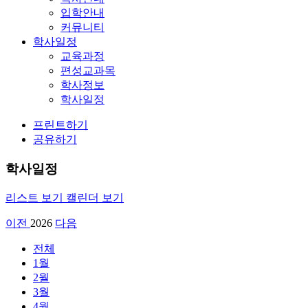
입학안내
커뮤니티
학사일정
교육과정
편성교과목
학사정보
학사일정
프린트하기
공유하기
학사일정
리스트 보기
캘린더 보기
이전
2026
다음
전체
1월
2월
3월
4월