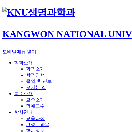
생명과학과
KANGWON NATIONAL UNIV
모바일메뉴 열기
학과소개
학과소개
학과연혁
졸업 후 진로
오시는 길
교수소개
교수소개
명예교수
학사안내
교육과정
편성교과목
학사정보